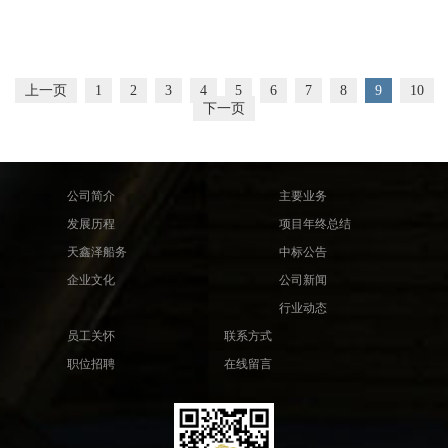
上一页
1
2
3
4
5
6
7
8
9
10
下一页
公司简介
主要业务
发展历程
项目年终总结
天鑫泽船务
中标公告
企业文化
公司新闻
行业动态
员工关怀
联系方式
职位招聘
在线留言