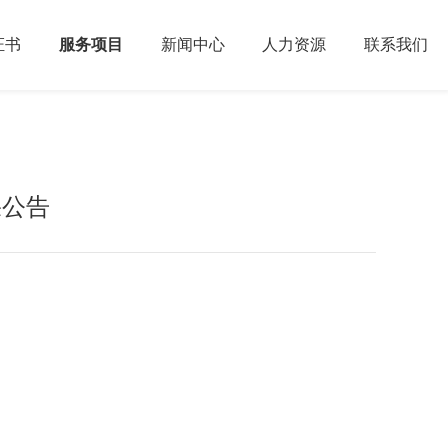
证书
服务项目
新闻中心
人力资源
联系我们
果公告