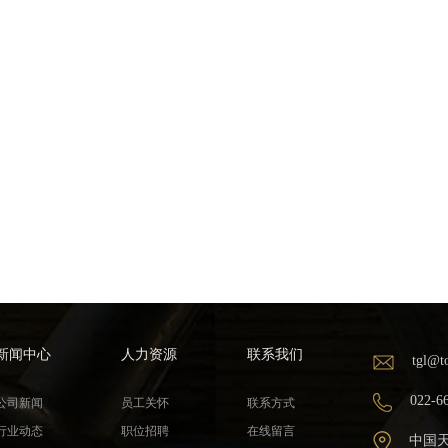
新闻中心
人力资源
联系我们
tgl@t
022-6
公司新闻
员工关怀
联系方式
行业动态
职位招聘
在线留言
中国