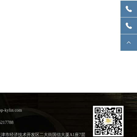
op-kylin.com
6217788
天津市经济技术开发区二大街国信大厦A1座7层