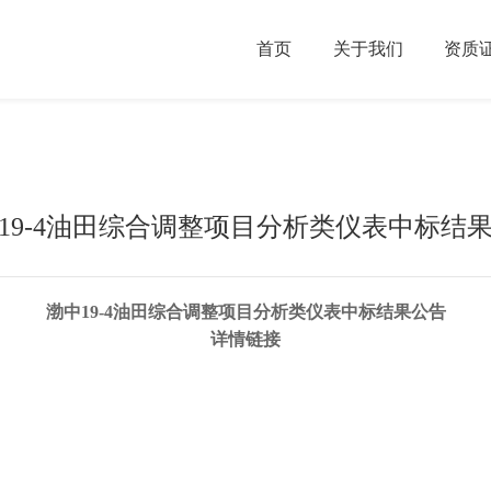
首页
关于我们
资质
19-4油田综合调整项目分析类仪表中标结
渤中19-4油田综合调整项目分析类仪表中标结果公告
详情链接