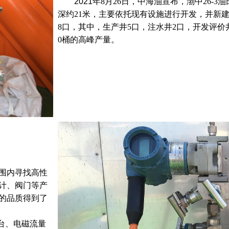
2021年
8
月
26
日，中海油宣布，渤中
26-3
油
深约
21
米，主要依托现有设施进行开发，并新
8
口，其中，生产井
5
口，注水井
2
口，开发评价
0
桶的高峰产量。
围内寻找高性
计、阀门等产
的品质得到了
台、电磁流量