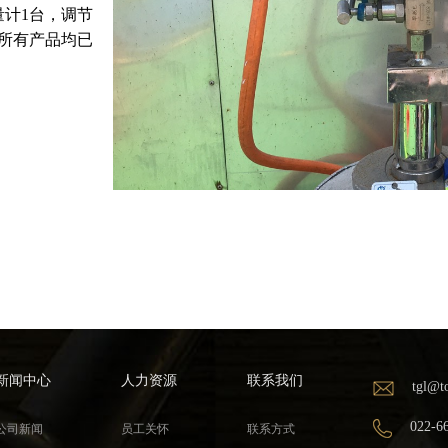
量计
1
台，调节
所有产品均已
新闻中心
人力资源
联系我们
tgl@t
022-6
公司新闻
员工关怀
联系方式