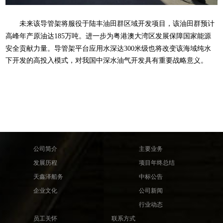
未来
该导管架将服役于陆丰油田群区域开发项目
，
该油田群
预计
高峰年产原油达185万吨
。
进一步为粤港澳大湾区发展
保障国家能源
安全
贡献力量。
导管架平台应用水深达300米级
也将改变该海域纯水
下开发的高投入模式，
对我国中深水油气开发具有重要战略意义。
公司简介
主要业务
发展历程
项目年终总结
天鑫泽船务
中标公告
企业文化
公司新闻
行业动态
员工关怀
联系方式