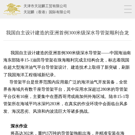
天津市天冠麟工贸有限公司
天冠麟（香港）国际有限公司
我国自主设计建造的亚洲首例300米级深水导管架顺利合龙
我国自主设计建造的亚洲首例
300
米级深水导管架——中国海油南
海东部陆丰
15-1
油田导管架在珠海顺利完成主结构合龙，标志着我国
在超大型海洋油气平台导管架设计、建造技术上取得了新突破，刷新
了我国海洋工程领域新纪录。
导管架平台是世界范围内应用最广泛的海洋油气开发装备，全世
界各海域共有数千座导管架平台，其中应用水深超过
280
米的导管架
平台仅有
10
座，主要集中在墨西哥湾或南加州外海区域。陆丰
15-1
导
管架所在海域平均水深约
283
米，在真实的作业环境中会面临台风多
发、海况恶劣、风浪和内波流巨大等诸多挑战。
深水作业
将高达
302
米，重约
3
万吨的导管架拖航出海，并精准安装在海