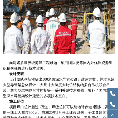
面对诸多世界级海洋工程难题，项目团队统筹国内外优质资源组
织精兵强将进行技术攻关。
设计突破
设计团队创新性提出
300
米级深水导管架设计建造方案，并攻克超
大型导管架总体设计、大尺寸大跨度大吨位结构物多台吊机联合吊
装、超大型结构物尺寸控制等一系列关键技术难题，填补了国内超大
型深水导管架设计建造的多项技术空白。
施工到位
项目焊口总计超过
5
万道，焊缝总长可以绕地球赤道
3
圈多，高峰
期一线工人超过
800
人。自
2020
年
3
月开工建设以来，全体参建者克服