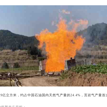
19
亿立方米，约占中国石油国内天然气产量的
24.4%
，
页岩气产量首次