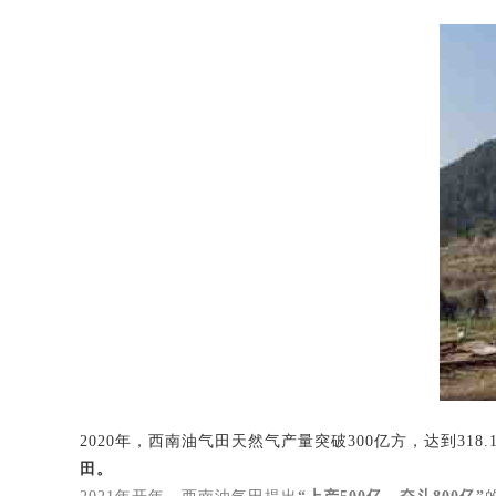
2020年，
西南油气田天然气产量突破
300
亿
方，达到
318.
田。