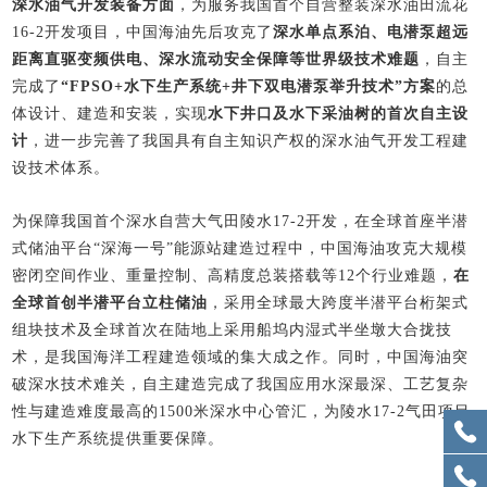
，为
深水油气开发装备方面
服务我国首个自营整装深水油田流花
16-2开发项目，中国海油先后攻克了
深水单点系泊、电潜泵超远
距离直驱变频供电、深水流动安全保障等世界级技术难题
，自主
完成了
“FPSO+水下生产系统+井下双电潜泵举升技术”方案
的总
体设计、建造和安装，实现
水下井口及水下采油树的首次自主设
计
，进一步完善了我国具有自主知识产权的深水油气开发工程建
设技术体系。
为保障我国首个深水自营大气田陵水17-2开发，在全球首座半潜
式储油平台“深海一号”能源站建造过程中，中国海油攻克大规模
密闭空间作业、重量控制、高精度总装搭载等12个行业难题，
在
全球首创半潜平台立柱储油
，采用全球最大跨度半潜平台桁架式
组块技术及全球首次在陆地上采用船坞内湿式半坐墩大合拢技
术，是我国海洋工程建造领域的集大成之作。同时，中国海油突
破深水技术难关，自主建造完成了我国应用水深最深、工艺复杂
性与建造难度最高的1500米深水中心管汇，为陵水17-2气田项目
水下生产系统提供重要保障。