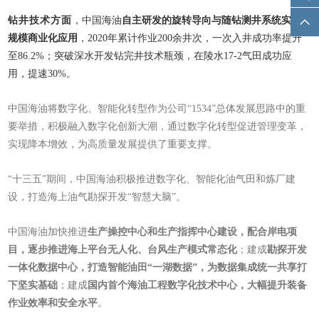
，中国
钻井技术方面
海油
自主研发的旋转导向与随钻测井系统实现
规模商业化应用
，2020年累计作业200余井次，一次入井成功率提升
至86.2%；突破深水开发钻完井技术瓶颈，在陵水17-2气田成功应
用，提速30%。
中国海油将数字化、智能化转型作为公司“1534”总体发展思路中的重
要举措，积极融入数字化创新大潮，通过数字化转型促进管理变革，
实现降本增效，为高质量发展提供了重要支撑。
“十三五”期间，中国海油积极推进数字化、智能化油气田和炼厂建
设，打造海上油气勘探开发“智慧大脑”。
中国海油加快推进
生产操控中心和生产指挥中心建设，配合岸电项
目，逐步推进海上平台无人化、台风生产模式常态化
；建成
勘探开发
一体化数据中心，打造智能油田“一湖数据”，为数据集成统一共享打
下坚实基础
；建成
国内首个海油工程数字化技术中心，大幅提升装备
作业效率和安全水平
。