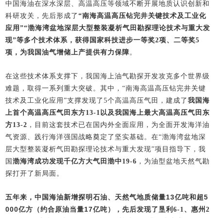
中国海油在深水深层、高温高压等领域不断开展地质认识创新和
科研攻关，先后形成了
“南海高温高压钻完井关键技术及工业化
应用”“渤海湾盆地深层大型整装凝析气田勘探理论技术与重大发
现”等多个技术体系，获得国家科技进步一等奖2项、二等奖5
项，为我国油气增储上产提供有力保障
。
在这些技术体系支撑下，我国海上油气勘探开发攻克多个世界级
难题，取得一系列重大突破。其中，“南海高温高压钻完井关键
技术及工业化应用”支撑发现了5个高温高压气田，建成了
我国海
上首个高温高压气田东方13-1以及我国海上最大高温高压气田东
方13-2
，目前这套技术已在国内外全面应用，为全面开发海洋油
气资源、践行海洋强国战略奠定了坚实基础。在“渤海湾盆地深
层大型整装凝析气田勘探理论技术与重大发现”项目指导下，我
国
渤海湾成功发现千亿方大气田渤中19-6
，为油型盆地天然气勘
探打开了新局面。
五年来，中国海油新增探明石油、天然气地质储量13亿吨和超5
000亿方（约合原油当量17亿吨）
，先后发现了垦利6-1、惠州2