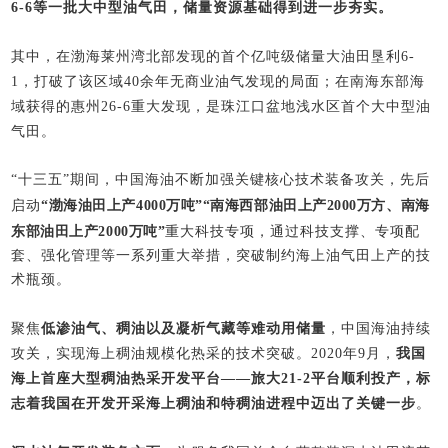
6-6等一批大中型油气田，储量资源基础得到进一步夯实。
其中，在渤海莱州湾北部发现的首个亿吨级储量大油田垦利6-
1，打破了该区域40余年无商业油气发现的局面；在南海东部海
域获得的惠州26-6重大发现，是珠江口盆地浅水区首个大中型油
气田。
“十三五”期间，中国海油不断加强关键核心技术装备攻关，先后
启动
“渤海油田上产4000万吨”“南海西部油田上产2000万方、南海
东部油田上产2000万吨”
重大科技专项，通过科技支撑、专项配
套、强化管理等一系列重大举措，突破制约海上油气田上产的技
术瓶颈。
焦
低渗油气、稠油以及凝析气藏等难动用储量
，
聚
中国海油持续
攻关，实现海上稠油规模化热采的技术突破。2020年9月，
我国
海上首座大型稠油热采开发平台——旅大21-2平台顺利投产，标
志着我国在开发开采海上稠油和特稠油进程中迈出了关键一步
。